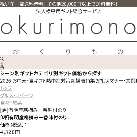
祝い花一部送料無料！ その他20,000円以上で送料無料！
法人様専用ギフト総合サービス
シーン別ギフト
カテゴリ別ギフト
価格から探す
2026 お中元・夏ギフト
熱中症対策
胡蝶蘭特集
お礼状マナー・文例
トップ
グルメ・スイーツ
食材・惣菜
[岬]有明産寒摘み一番味付のり
[岬]有明産寒摘み一番味付のり
価格（税込）：
円
4,320