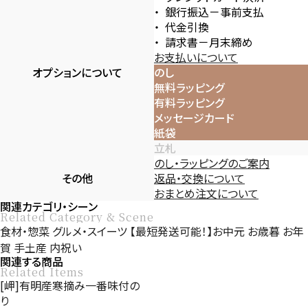
銀行振込－事前支払
代金引換
請求書－月末締め
お支払いについて
オプションについて
のし
無料ラッピング
有料ラッピング
メッセージカード
紙袋
立札
のし・ラッピングのご案内
その他
返品・交換について
おまとめ注文について
関連カテゴリ・シーン
Related Category & Scene
食材・惣菜
グルメ・スイーツ
【最短発送可能！】お中元
お歳暮
お年
賀
手土産
内祝い
関連する商品
Related Items
[岬]有明産寒摘み一番味付の
り