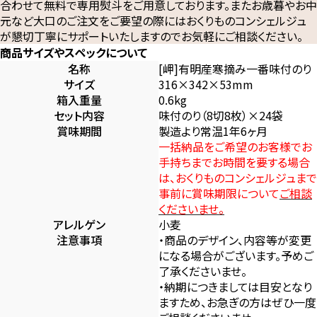
合わせて無料で専用熨斗をご用意しております。またお歳暮やお中
元など大口のご注文をご要望の際にはおくりものコンシェルジュ
が懇切丁寧にサポートいたしますのでお気軽にご相談ください。
商品サイズやスペックについて
名称
[岬]有明産寒摘み一番味付のり
サイズ
316×342×53mm
箱入重量
0.6kg
セット内容
味付のり（8切8枚）×24袋
賞味期間
製造より常温1年6ヶ月
一括納品をご希望のお客様でお
手持ちまでお時間を要する場合
は、おくりものコンシェルジュまで
事前に賞味期限について
ご相談
くださいませ。
アレルゲン
小麦
注意事項
・商品のデザイン、内容等が変更
になる場合がございます。予めご
了承くださいませ。
・納期につきましては目安となり
ますため、お急ぎの方はぜひ一度