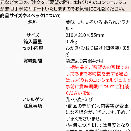
元など大口のご注文をご要望の際にはおくりものコンシェルジュ
が懇切丁寧にサポートいたしますのでお気軽にご相談ください。
商品サイズやスペックについて
名称
美味しさ、いろいろ あられアラカ
ルト
サイズ
210×210×55mm
箱入重量
0.2kg
セット内容
おかき・ひねり揚げ（個包装）（85
g）
賞味期間
製造より常温4ヶ月
一括納品をご希望のお客様でお
手持ちまでお時間を要する場合
は、おくりものコンシェルジュまで
事前に賞味期限について
ご相談
くださいませ。
アレルゲン
乳・小麦・えび
注意事項
・商品のデザイン、内容等が変更
になる場合がございます。予めご
了承くださいませ。
・納期につきましては目安となり