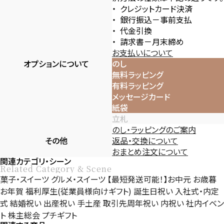
クレジットカード決済
銀行振込－事前支払
代金引換
請求書－月末締め
お支払いについて
オプションについて
のし
無料ラッピング
有料ラッピング
メッセージカード
紙袋
立札
のし・ラッピングのご案内
その他
返品・交換について
おまとめ注文について
関連カテゴリ・シーン
Related Category & Scene
菓子・スイーツ
グルメ・スイーツ
【最短発送可能！】お中元
お歳暮
お年賀
福利厚生(従業員様向けギフト)
誕生日祝い
入社式・内定
式
結婚祝い
出産祝い
手土産
取引先周年祝い
内祝い
社内イベン
ト
株主総会
プチギフト