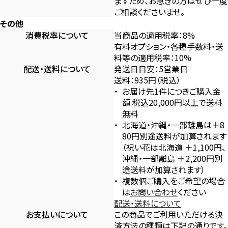
ますため、お急ぎの方はぜひ一度
ご相談くださいませ。
その他
消費税率について
当商品の適用税率：8%
有料オプション・各種手数料・送
料等の適用税率：10%
配送・送料について
発送日目安：5営業日
送料：935円（税込）
お届け先1件につきご購入金
額 税込20,000円以上で送料
無料
北海道・沖縄・一部離島は＋8
80円別途送料が加算されます
（祝い花は北海道 ＋1,100円、
沖縄・一部離島 ＋2,200円別
途送料が加算されます）
複数個ご購入をご希望の場合
は
お問い合わせ
ください
配送・送料について
お支払いについて
この商品でご利用いただける決
済方法の種類は下記の通りです。