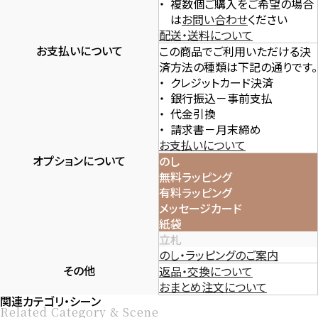
複数個ご購入をご希望の場合
は
お問い合わせ
ください
配送・送料について
お支払いについて
この商品でご利用いただける決
済方法の種類は下記の通りです。
クレジットカード決済
銀行振込－事前支払
代金引換
請求書－月末締め
お支払いについて
オプションについて
のし
無料ラッピング
有料ラッピング
メッセージカード
紙袋
立札
のし・ラッピングのご案内
その他
返品・交換について
おまとめ注文について
関連カテゴリ・シーン
Related Category & Scene