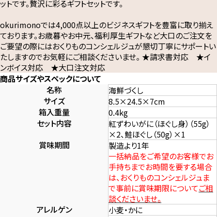
ットです。贅沢に彩るギフトセットです。
okurimonoでは4,000点以上のビジネスギフトを豊富に取り揃え
ております。お歳暮やお中元、福利厚生ギフトなど大口のご注文を
ご要望の際にはおくりものコンシェルジュが懇切丁寧にサポートい
たしますのでお気軽にご相談くださいませ。 ★請求書対応 ★イ
ンボイス対応 ★大口注文対応
商品サイズやスペックについて
名称
海鮮づくし
サイズ
8.5×24.5×7cm
箱入重量
0.4kg
セット内容
紅ずわいがに（ほぐし身）（55g）
×2、鮭ほぐし（50g）×1
賞味期間
製造より1年
一括納品をご希望のお客様でお
手持ちまでお時間を要する場合
は、おくりものコンシェルジュま
で事前に賞味期限について
ご相
談くださいませ。
アレルゲン
小麦・かに