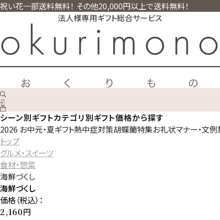
祝い花一部送料無料！ その他20,000円以上で送料無料！
法人様専用ギフト総合サービス
シーン別ギフト
カテゴリ別ギフト
価格から探す
2026 お中元・夏ギフト
熱中症対策
胡蝶蘭特集
お礼状マナー・文例
トップ
グルメ・スイーツ
食材・惣菜
海鮮づくし
海鮮づくし
価格（税込）：
円
2,160