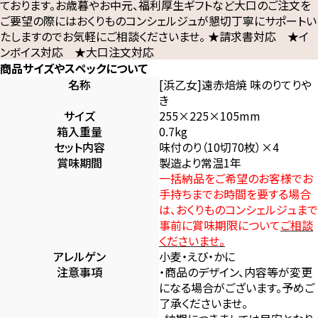
ております。お歳暮やお中元、福利厚生ギフトなど大口のご注文を
ご要望の際にはおくりものコンシェルジュが懇切丁寧にサポートい
たしますのでお気軽にご相談くださいませ。 ★請求書対応 ★イ
ンボイス対応 ★大口注文対応
商品サイズやスペックについて
名称
[浜乙女]遠赤焙焼 味のりてりや
き
サイズ
255×225×105mm
箱入重量
0.7kg
セット内容
味付のり（10切70枚）×4
賞味期間
製造より常温1年
一括納品をご希望のお客様でお
手持ちまでお時間を要する場合
は、おくりものコンシェルジュまで
事前に賞味期限について
ご相談
くださいませ。
アレルゲン
小麦・えび・かに
注意事項
・商品のデザイン、内容等が変更
になる場合がございます。予めご
了承くださいませ。