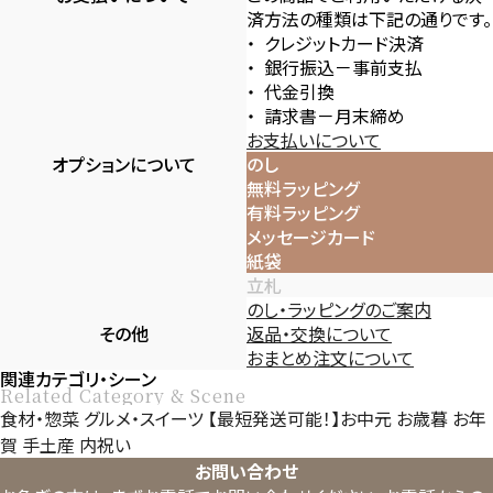
済方法の種類は下記の通りです。
クレジットカード決済
銀行振込－事前支払
代金引換
請求書－月末締め
お支払いについて
オプションについて
のし
無料ラッピング
有料ラッピング
メッセージカード
紙袋
立札
のし・ラッピングのご案内
その他
返品・交換について
おまとめ注文について
関連カテゴリ・シーン
Related Category & Scene
食材・惣菜
グルメ・スイーツ
【最短発送可能！】お中元
お歳暮
お年
賀
手土産
内祝い
お問い合わせ