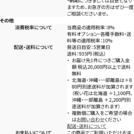
・納期につきましては目安となり
ますため、お急ぎの方はぜひ一度
ご相談くださいませ。
その他
消費税率について
当商品の適用税率：8%
有料オプション・各種手数料・送
料等の適用税率：10%
配送・送料について
発送日目安：5営業日
送料：935円（税込）
お届け先1件につきご購入金
額 税込20,000円以上で送料
無料
北海道・沖縄・一部離島は＋8
80円別途送料が加算されます
（祝い花は北海道 ＋1,100円、
沖縄・一部離島 ＋2,200円別
途送料が加算されます）
複数個ご購入をご希望の場合
は
お問い合わせ
ください
配送・送料について
お支払いについて
この商品でご利用いただける決