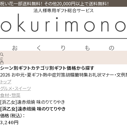
祝い花一部送料無料！ その他20,000円以上で送料無料！
法人様専用ギフト総合サービス
シーン別ギフト
カテゴリ別ギフト
価格から探す
2026 お中元・夏ギフト
熱中症対策
胡蝶蘭特集
お礼状マナー・文例
トップ
グルメ・スイーツ
食材・惣菜
[浜乙女]遠赤焙焼 味のりてりやき
[浜乙女]遠赤焙焼 味のりてりやき
価格（税込）：
円
3,240