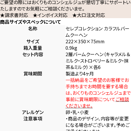
ご要望の際にはおくりものコンシェルジュが懇切丁寧にサポートい
たしますのでお気軽にご相談くださいませ。
★請求書対応 ★インボイス対応 ★大口注文対応
商品サイズやスペックについて
名称
セレブコレクション カラフルバー
ムクーヘン
サイズ
222×350×75mm
箱入重量
0.9kg
セット内容
2層バームクーヘン（キャラメル＆
ミルク・ストロベリー＆ミルク・抹
茶＆ミルク）×各6
賞味期間
製造より4ヶ月
一括納品をご希望のお客様でお
手持ちまでお時間を要する場合
は、おくりものコンシェルジュまで
事前に賞味期限について
ご相談
くださいませ。
アレルゲン
卵・乳・小麦
注意事項
・商品のデザイン、内容等が変更
になる場合がございます。予めご