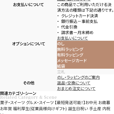
お支払いについて
この商品でご利用いただける決
済方法の種類は下記の通りです。
クレジットカード決済
銀行振込－事前支払
代金引換
請求書－月末締め
お支払いについて
オプションについて
のし
無料ラッピング
有料ラッピング
メッセージカード
紙袋
立札
のし・ラッピングのご案内
その他
返品・交換について
おまとめ注文について
関連カテゴリ・シーン
Related Category & Scene
菓子・スイーツ
グルメ・スイーツ
【最短発送可能！】お中元
お歳暮
お年賀
福利厚生(従業員様向けギフト)
誕生日祝い
手土産
内祝