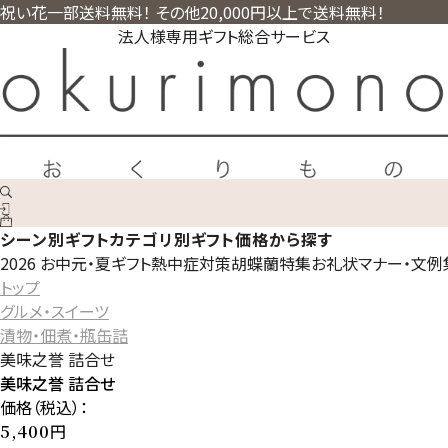
祝い花一部送料無料！ その他20,000円以上で送料無料！
法人様専用ギフト総合サービス
シーン別ギフト
カテゴリ別ギフト
価格から探す
2026 お中元・夏ギフト
熱中症対策
胡蝶蘭特集
お礼状マナー・文例
トップ
グルメ・スイーツ
漬物・佃煮・瓶缶詰
美味之誉 詰合せ
美味之誉 詰合せ
価格（税込）：
円
5,400