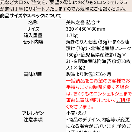
元など大口のご注文をご要望の際にはおくりものコンシェルジュ
が懇切丁寧にサポートいたしますのでお気軽にご相談ください。
商品サイズやスペックについて
名称
美味之誉 詰合せ
サイズ
320×450×80mm
箱入重量
1.7kg
セット内容
焼きのり入佃煮（85g）・まぐろ油
漬け（70g）・北海道産鰊フレーク
（50g）・鹿児島県産鰹節（2g×
3）・有明海産味附海苔（8切10枚
入）×各2
賞味期間
製造より常温1年6ヶ月
一括納品をご希望のお客様でお
手持ちまでお時間を要する場合
は、おくりものコンシェルジュまで
事前に賞味期限について
ご相談
くださいませ。
アレルゲン
小麦・えび
注意事項
・商品のデザイン、内容等が変更
になる場合がございます。予めご