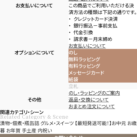
お支払いについて
この商品でご利用いただける決
済方法の種類は下記の通りです。
クレジットカード決済
銀行振込－事前支払
代金引換
請求書－月末締め
お支払いについて
オプションについて
のし
無料ラッピング
有料ラッピング
メッセージカード
紙袋
立札
のし・ラッピングのご案内
その他
返品・交換について
おまとめ注文について
関連カテゴリ・シーン
Related Category & Scene
漬物・佃煮・瓶缶詰
グルメ・スイーツ
【最短発送可能！】お中元
お歳
暮
お年賀
手土産
内祝い