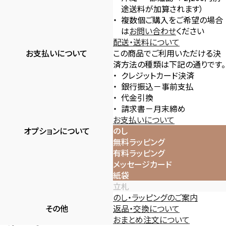
途送料が加算されます）
複数個ご購入をご希望の場合
は
お問い合わせ
ください
配送・送料について
お支払いについて
この商品でご利用いただける決
済方法の種類は下記の通りです。
クレジットカード決済
銀行振込－事前支払
代金引換
請求書－月末締め
お支払いについて
オプションについて
のし
無料ラッピング
有料ラッピング
メッセージカード
紙袋
立札
のし・ラッピングのご案内
その他
返品・交換について
おまとめ注文について