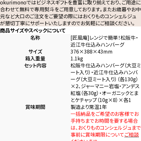
okurimonoではビジネスギフトを豊富に取り揃えており、ご用途に
合わせて無料で専用熨斗をご用意しております。またお歳暮やお中
元など大口のご注文をご要望の際にはおくりものコンシェルジュ
が懇切丁寧にサポートいたしますのでお気軽にご相談ください。
商品サイズやスペックについて
名称
[匠風庵]レンジで簡単！松阪牛・
近江牛仕込みハンバーグ
サイズ
376×388×43mm
箱入重量
1.1kg
セット内容
松阪牛仕込みハンバーグ（大豆ミ
ート入り）・近江牛仕込みハンバ
ーグ（大豆ミート入り）（各130g）
×2、ジャーマニー岩塩・アンデス
紅塩（各30g）・オーガニックとま
とケチャップ（10g×8）×各1
賞味期間
製造より常温1年
一括納品をご希望のお客様でお
手持ちまでお時間を要する場合
は、おくりものコンシェルジュまで
事前に賞味期限について
ご相談