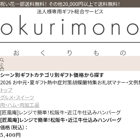
祝い花一部送料無料！ その他20,000円以上で送料無料！
法人様専用ギフト総合サービス
シーン別ギフト
カテゴリ別ギフト
価格から探す
2026 お中元・夏ギフト
熱中症対策
胡蝶蘭特集
お礼状マナー・文例
トップ
グルメ・スイーツ
肉・ハム・肉加工品
[匠風庵]レンジで簡単！松阪牛・近江牛仕込みハンバーグ
[匠風庵]レンジで簡単！松阪牛・近江牛仕込みハンバーグ
価格（税込）：
円
5,400