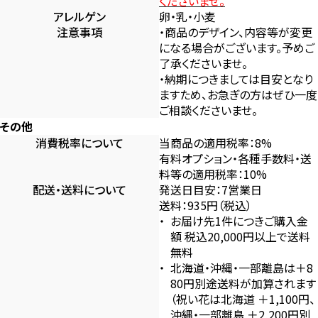
くださいませ。
アレルゲン
卵・乳・小麦
注意事項
・商品のデザイン、内容等が変更
になる場合がございます。予めご
了承くださいませ。
・納期につきましては目安となり
ますため、お急ぎの方はぜひ一度
ご相談くださいませ。
その他
消費税率について
当商品の適用税率：8%
有料オプション・各種手数料・送
料等の適用税率：10%
配送・送料について
発送日目安：7営業日
送料：935円（税込）
お届け先1件につきご購入金
額 税込20,000円以上で送料
無料
北海道・沖縄・一部離島は＋8
80円別途送料が加算されます
（祝い花は北海道 ＋1,100円、
沖縄・一部離島 ＋2,200円別