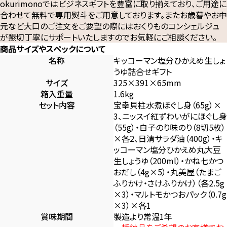
okurimonoではビジネスギフトを豊富に取り揃えており、ご用途に
合わせて無料で専用熨斗をご用意しております。またお歳暮やお中
元など大口のご注文をご要望の際にはおくりものコンシェルジュ
が懇切丁寧にサポートいたしますのでお気軽にご相談ください。
商品サイズやスペックについて
名称
キッコーマン塩分ひかえめ生しょ
うゆ詰合せギフト
サイズ
325×391×65mm
箱入重量
1.6kg
セット内容
宝幸貝柱水煮ほぐし身（65g）×
3、ニッスイ紅ずわいがにほぐし身
（55g）・白子のり味のり（8切5枚）
×各2、日清サラダ油（400g）・キ
ッコーマン塩分ひかえめ丸大豆
生しょうゆ（200ml）・かね七かつ
おだし（4g×5）・丸美屋（たまご
ふりかけ・さけふりかけ）（各2.5g
×3）・マルトモかつおパック（0.7g
×3）×各1
賞味期間
製造より常温1年