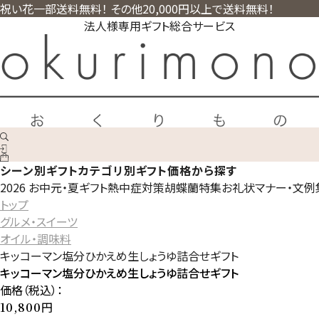
祝い花一部送料無料！ その他20,000円以上で送料無料！
法人様専用ギフト総合サービス
シーン別ギフト
カテゴリ別ギフト
価格から探す
2026 お中元・夏ギフト
熱中症対策
胡蝶蘭特集
お礼状マナー・文例
トップ
グルメ・スイーツ
オイル・調味料
キッコーマン塩分ひかえめ生しょうゆ詰合せギフト
キッコーマン塩分ひかえめ生しょうゆ詰合せギフト
価格（税込）：
円
10,800