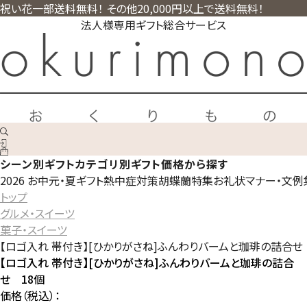
祝い花一部送料無料！ その他20,000円以上で送料無料！
法人様専用ギフト総合サービス
シーン別ギフト
カテゴリ別ギフト
価格から探す
2026 お中元・夏ギフト
熱中症対策
胡蝶蘭特集
お礼状マナー・文例
トップ
グルメ・スイーツ
菓子・スイーツ
【ロゴ入れ 帯付き】[ひかりがさね]ふんわりバームと珈琲の詰合せ
【ロゴ入れ 帯付き】[ひかりがさね]ふんわりバームと珈琲の詰合
せ 18個
価格（税込）：