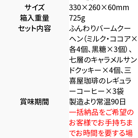
サイズ
330×260×60mm
箱入重量
725g
セット内容
ふんわりバームクー
ヘン（ミルク・ココア×
各4個、黒糖×3個）、
七層のキャラメルサン
ドクッキー×4個、三
喜屋珈琲のレギュラ
ーコーヒー×3袋
賞味期間
製造より常温90日
一括納品をご希望の
お客様でお手持ちま
でお時間を要する場