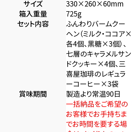
サイズ
330×260×60mm
箱入重量
725g
セット内容
ふんわりバームクー
ヘン（ミルク・ココア×
各4個、黒糖×3個）、
七層のキャラメルサン
ドクッキー×4個、三
喜屋珈琲のレギュラ
ーコーヒー×3袋
賞味期間
製造より常温90日
一括納品をご希望の
お客様でお手持ちま
でお時間を要する場