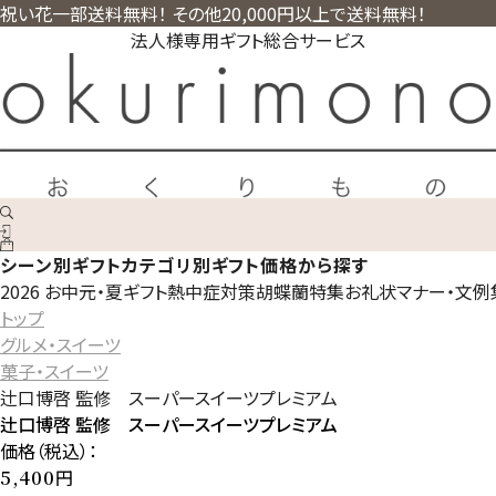
祝い花一部送料無料！ その他20,000円以上で送料無料！
法人様専用ギフト総合サービス
シーン別ギフト
カテゴリ別ギフト
価格から探す
2026 お中元・夏ギフト
熱中症対策
胡蝶蘭特集
お礼状マナー・文例
トップ
グルメ・スイーツ
菓子・スイーツ
辻口博啓 監修 スーパースイーツプレミアム
辻口博啓 監修 スーパースイーツプレミアム
価格（税込）：
円
5,400