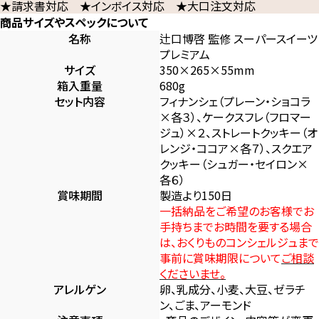
★請求書対応 ★インボイス対応 ★大口注文対応
商品サイズやスペックについて
名称
辻口博啓 監修 スーパースイーツ
プレミアム
サイズ
350×265×55mm
箱入重量
680g
セット内容
フィナンシェ（プレーン・ショコラ
×各３）、ケークスフレ（フロマー
ジュ）×２、ストレートクッキー（オ
レンジ・ココア×各７）、スクエア
クッキー（シュガー・セイロン×
各６）
賞味期間
製造より150日
一括納品をご希望のお客様でお
手持ちまでお時間を要する場合
は、おくりものコンシェルジュまで
事前に賞味期限について
ご相談
くださいませ。
アレルゲン
卵、乳成分、小麦、大豆、ゼラチ
ン、ごま、アーモンド