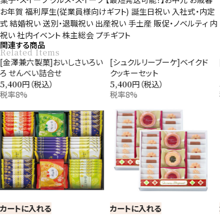
お年賀
福利厚生(従業員様向けギフト)
誕生日祝い
入社式・内定
式
結婚祝い
送別・退職祝い
出産祝い
手土産
販促・ノベルティ
内
祝い
社内イベント
株主総会
プチギフト
関連する商品
Related Items
[金澤兼六製菓]おいしさいろい
[シュクルリーブーケ]ベイクド
ろ せんべい詰合せ
クッキーセット
円（税込）
円（税込）
5,400
5,400
税率8%
税率8%
カートに入れる
カートに入れる