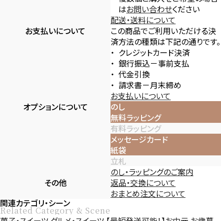
は
お問い合わせ
ください
配送・送料について
お支払いについて
この商品でご利用いただける決
済方法の種類は下記の通りです。
クレジットカード決済
銀行振込－事前支払
代金引換
請求書－月末締め
お支払いについて
オプションについて
のし
無料ラッピング
有料ラッピング
メッセージカード
紙袋
立札
のし・ラッピングのご案内
その他
返品・交換について
おまとめ注文について
関連カテゴリ・シーン
Related Category & Scene
菓子・スイーツ
グルメ・スイーツ
【最短発送可能！】お中元
お歳暮