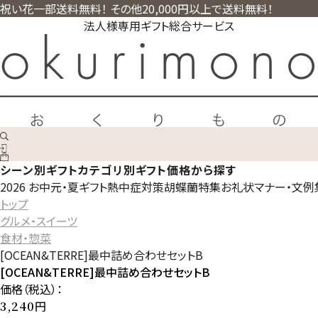
祝い花一部送料無料！ その他20,000円以上で送料無料！
法人様専用ギフト総合サービス
シーン別ギフト
カテゴリ別ギフト
価格から探す
2026 お中元・夏ギフト
熱中症対策
胡蝶蘭特集
お礼状マナー・文例
トップ
グルメ・スイーツ
食材・惣菜
[OCEAN&TERRE]最中詰め合わせセットB
[OCEAN&TERRE]最中詰め合わせセットB
価格（税込）：
円
3,240