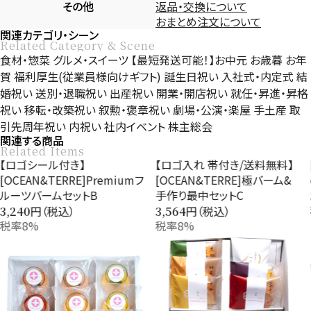
その他
返品・交換について
おまとめ注文について
関連カテゴリ・シーン
Related Category & Scene
食材・惣菜
グルメ・スイーツ
【最短発送可能！】お中元
お歳暮
お年
賀
福利厚生(従業員様向けギフト)
誕生日祝い
入社式・内定式
結
婚祝い
送別・退職祝い
出産祝い
開業・開店祝い
就任・昇進・昇格
祝い
移転・改築祝い
叙勲・褒章祝い
劇場・公演・楽屋
手土産
取
引先周年祝い
内祝い
社内イベント
株主総会
関連する商品
Related Items
【ロゴシール付き】
【ロゴ入れ 帯付き/送料無料】
[
OCEAN&TERRE]Premiumフ
[OCEAN&TERRE]極バーム&
c
ルーツバームセットB
手作り最中セットC
3
円（税込）
円（税込）
,240
3,564
税率8%
税率8%