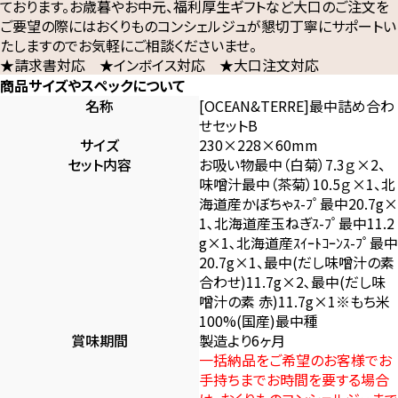
ております。お歳暮やお中元、福利厚生ギフトなど大口のご注文を
ご要望の際にはおくりものコンシェルジュが懇切丁寧にサポートい
たしますのでお気軽にご相談くださいませ。
★請求書対応 ★インボイス対応 ★大口注文対応
商品サイズやスペックについて
名称
[OCEAN&TERRE]最中詰め合わ
せセットB
サイズ
230×228×60mm
セット内容
お吸い物最中（白菊）7.3ｇ×2、
味噌汁最中（茶菊）10.5ｇ×1、北
海道産かぼちゃｽ-ﾌﾟ最中20.7g×
1､北海道産玉ねぎｽ-ﾌﾟ最中11.2
g×1､北海道産ｽｲｰﾄｺｰﾝｽ-ﾌﾟ最中
20.7g×1、最中(だし味噌汁の素
合わせ)11.7g×2､最中(だし味
噌汁の素 赤)11.7g×1※もち米
100%(国産)最中種
賞味期間
製造より6ヶ月
一括納品をご希望のお客様でお
手持ちまでお時間を要する場合