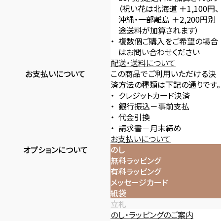
（祝い花は北海道 ＋1,100円、
沖縄・一部離島 ＋2,200円別
途送料が加算されます）
複数個ご購入をご希望の場合
は
お問い合わせ
ください
配送・送料について
お支払いについて
この商品でご利用いただける決
済方法の種類は下記の通りです。
クレジットカード決済
銀行振込－事前支払
代金引換
請求書－月末締め
お支払いについて
オプションについて
のし
無料ラッピング
有料ラッピング
メッセージカード
紙袋
立札
のし・ラッピングのご案内