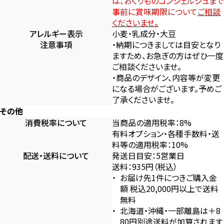
は、おくりものコンシェルジュまで
事前に賞味期限について
ご相談
くださいませ。
アレルギー表示
小麦・乳成分・大豆
注意事項
・納期につきましては目安となり
ますため、お急ぎの方はぜひ一度
ご相談くださいませ。
・商品のデザイン、内容等が変更
になる場合がございます。予めご
了承くださいませ。
その他
消費税率について
当商品の適用税率：8%
有料オプション・各種手数料・送
料等の適用税率：10%
配送・送料について
発送日目安：5営業日
送料：935円（税込）
お届け先1件につきご購入金
額 税込20,000円以上で送料
無料
北海道・沖縄・一部離島は＋8
80円別途送料が加算されます