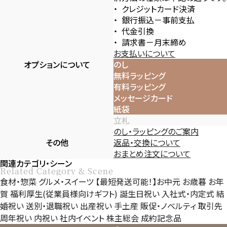
クレジットカード決済
銀行振込－事前支払
代金引換
請求書－月末締め
お支払いについて
オプションについて
のし
無料ラッピング
有料ラッピング
メッセージカード
紙袋
立札
のし・ラッピングのご案内
その他
返品・交換について
おまとめ注文について
関連カテゴリ・シーン
Related Category & Scene
食材・惣菜
グルメ・スイーツ
【最短発送可能！】お中元
お歳暮
お年
賀
福利厚生(従業員様向けギフト)
誕生日祝い
入社式・内定式
結
婚祝い
送別・退職祝い
出産祝い
手土産
販促・ノベルティ
取引先
周年祝い
内祝い
社内イベント
株主総会
成約記念品