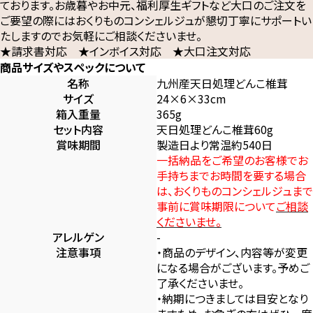
ております。お歳暮やお中元、福利厚生ギフトなど大口のご注文を
ご要望の際にはおくりものコンシェルジュが懇切丁寧にサポートい
たしますのでお気軽にご相談くださいませ。
★請求書対応 ★インボイス対応 ★大口注文対応
商品サイズやスペックについて
名称
九州産天日処理どんこ椎茸
サイズ
24×6×33cm
箱入重量
365g
セット内容
天日処理どんこ椎茸60g
賞味期間
製造日より常温約540日
一括納品をご希望のお客様でお
手持ちまでお時間を要する場合
は、おくりものコンシェルジュまで
事前に賞味期限について
ご相談
くださいませ。
アレルゲン
-
注意事項
・商品のデザイン、内容等が変更
になる場合がございます。予めご
了承くださいませ。
・納期につきましては目安となり