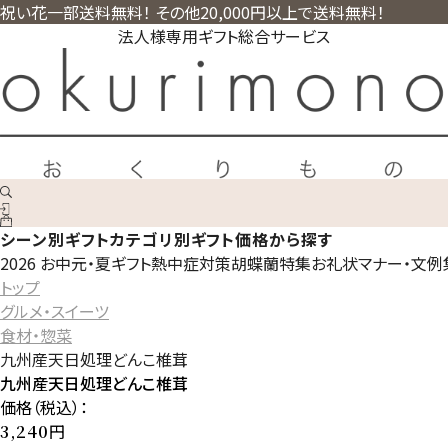
祝い花一部送料無料！ その他20,000円以上で送料無料！
法人様専用ギフト総合サービス
シーン別ギフト
カテゴリ別ギフト
価格から探す
2026 お中元・夏ギフト
熱中症対策
胡蝶蘭特集
お礼状マナー・文例
トップ
グルメ・スイーツ
食材・惣菜
九州産天日処理どんこ椎茸
九州産天日処理どんこ椎茸
価格（税込）：
円
3,240