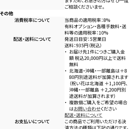
ますため、お急ぎの方はぜひ一度
ご相談くださいませ。
その他
消費税率について
当商品の適用税率：8%
有料オプション・各種手数料・送
料等の適用税率：10%
配送・送料について
発送日目安：5営業日
送料：935円（税込）
お届け先1件につきご購入金
額 税込20,000円以上で送料
無料
北海道・沖縄・一部離島は＋8
80円別途送料が加算されます
（祝い花は北海道 ＋1,100円、
沖縄・一部離島 ＋2,200円別
途送料が加算されます）
複数個ご購入をご希望の場合
は
お問い合わせ
ください
配送・送料について
お支払いについて
この商品でご利用いただける決
済方法の種類は下記の通りです。