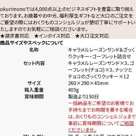
okurimonoでは4,000点以上のビジネスギフトを豊富に取り揃え
ております。お歳暮やお中元、福利厚生ギフトなど大口のご注文を
ご要望の際にはおくりものコンシェルジュが懇切丁寧にサポートい
たしますのでお気軽にご相談くださいませ。
★請求書対応 ★インボイス対応 ★大口注文対応
商品サイズやスペックについて
名称
キャラメルレーズンサンド&ざっく
りクッキー・ゴーフレット詰合せ
セット内容
キャラメルレーズンサンド×3、ゴ
ーフレット(チョコ)×3、ナッツと
チョコのざっくりクッキー×12
サイズ
260×290×45mm
箱入重量
405g
賞味期間
製造より150日
一括納品をご希望のお客様でお
手持ちまでお時間を要する場合
は、おくりものコンシェルジュまで
事前に賞味期限について
ご相談
くださいませ。