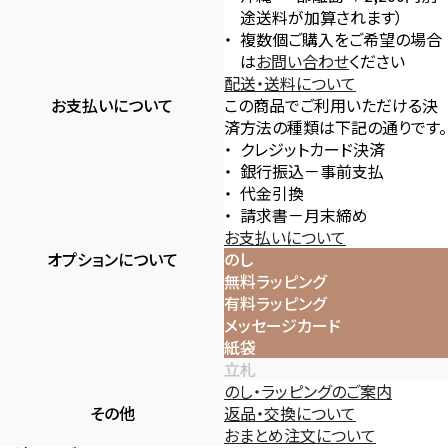
途送料が加算されます）
複数個ご購入をご希望の場合
は
お問い合わせ
ください
配送・送料について
お支払いについて
この商品でご利用いただける決
済方法の種類は下記の通りです。
クレジットカード決済
銀行振込－事前支払
代金引換
請求書－月末締め
お支払いについて
オプションについて
のし
無料ラッピング
有料ラッピング
メッセージカード
紙袋
立札
のし・ラッピングのご案内
その他
返品・交換について
おまとめ注文について