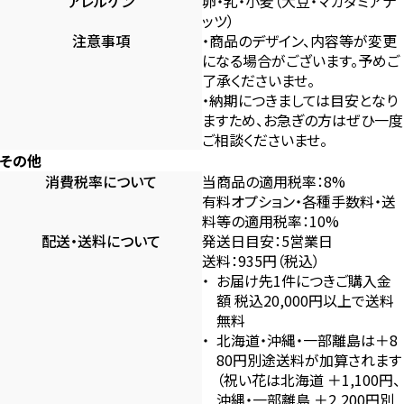
アレルゲン
卵・乳・小麦（大豆・マカダミアナ
ッツ）
注意事項
・商品のデザイン、内容等が変更
になる場合がございます。予めご
了承くださいませ。
・納期につきましては目安となり
ますため、お急ぎの方はぜひ一度
ご相談くださいませ。
その他
消費税率について
当商品の適用税率：8%
有料オプション・各種手数料・送
料等の適用税率：10%
配送・送料について
発送日目安：5営業日
送料：935円（税込）
お届け先1件につきご購入金
額 税込20,000円以上で送料
無料
北海道・沖縄・一部離島は＋8
80円別途送料が加算されます
（祝い花は北海道 ＋1,100円、
沖縄・一部離島 ＋2,200円別