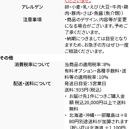
くださいませ。
アレルゲン
卵・小麦・乳・えび（大豆・牛肉・鶏
肉・豚肉・さば・魚醤（魚介類））
注意事項
・商品のデザイン、内容等が変更
になる場合がございます。予めご
了承くださいませ。
・納期につきましては目安となり
ますため、お急ぎの方はぜひ一度
ご相談くださいませ。
その他
消費税率について
当商品の適用税率：8%
有料オプション・各種手数料・送
料等の適用税率：10%
配送・送料について
発送日目安：5営業日
送料：935円（税込）
お届け先1件につきご購入金
額 税込20,000円以上で送料
無料
北海道・沖縄・一部離島は＋8
80円別途送料が加算されます
（祝い花は北海道 ＋1,100円、