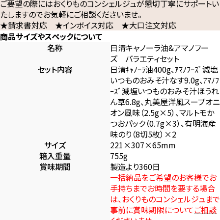
ご要望の際にはおくりものコンシェルジュが懇切丁寧にサポートい
たしますのでお気軽にご相談くださいませ。
★請求書対応 ★インボイス対応 ★大口注文対応
商品サイズやスペックについて
名称
日清キャノーラ油&アマノフー
ズ バラエティセット
セット内容
日清ｷｬﾉｰﾗ油400g、ｱﾏﾉﾌｰｽﾞ減塩
いつものおみそ汁なす9.0g、ｱﾏﾉﾌ
ｰｽﾞ減塩いつものおみそ汁ほうれ
ん草6.8g、丸美屋洋風スープオニ
オン風味（2.5g×5）、マルトモか
つおパック（0.7g×3）、有明海産
味のり（8切5枚）×2
サイズ
221×307×65mm
箱入重量
755g
賞味期間
製造より360日
一括納品をご希望のお客様でお
手持ちまでお時間を要する場合
は、おくりものコンシェルジュまで
事前に賞味期限について
ご相談