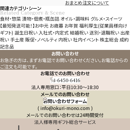
おまとめ注文について
関連カテゴリ・シーン
Related Category & Scene
食材・惣菜
漬物・佃煮・瓶缶詰
オイル・調味料
グルメ・スイーツ
【最短発送可能！】お中元
お歳暮
お年賀
福利厚生(従業員様向け
ギフト)
誕生日祝い
入社式・内定式
結婚祝い
送別・退職祝い
出産
祝い
手土産
販促・ノベルティ
内祝い
社内イベント
株主総会
成約
記念品
お問い合わせ
お急ぎの方は、まずお電話でお問い合わせください。
お電話からの
ご注文も可能です。
お電話でのお問い合わせ
03-6450-6416
法人専用窓口：平日10:30～18:30
メールでのお問い合わせ
お問い合わせフォーム
( info@okuri-mono.com )
メールでのお問い合わせは24時間受付
法人様専用ギフト総合サービス