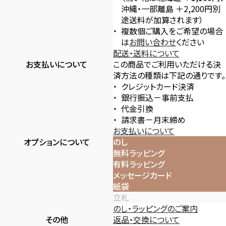
沖縄・一部離島 ＋2,200円別
途送料が加算されます）
複数個ご購入をご希望の場合
は
お問い合わせ
ください
配送・送料について
お支払いについて
この商品でご利用いただける決
済方法の種類は下記の通りです。
クレジットカード決済
銀行振込－事前支払
代金引換
請求書－月末締め
お支払いについて
オプションについて
のし
無料ラッピング
有料ラッピング
メッセージカード
紙袋
立札
のし・ラッピングのご案内
その他
返品・交換について