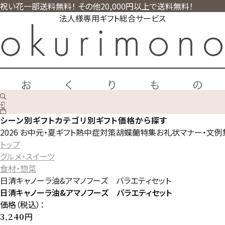
祝い花一部送料無料！ その他20,000円以上で送料無料！
法人様専用ギフト総合サービス
シーン別ギフト
カテゴリ別ギフト
価格から探す
2026 お中元・夏ギフト
熱中症対策
胡蝶蘭特集
お礼状マナー・文例
トップ
グルメ・スイーツ
食材・惣菜
日清キャノーラ油&アマノフーズ バラエティセット
日清キャノーラ油&アマノフーズ バラエティセット
価格（税込）：
円
3,240