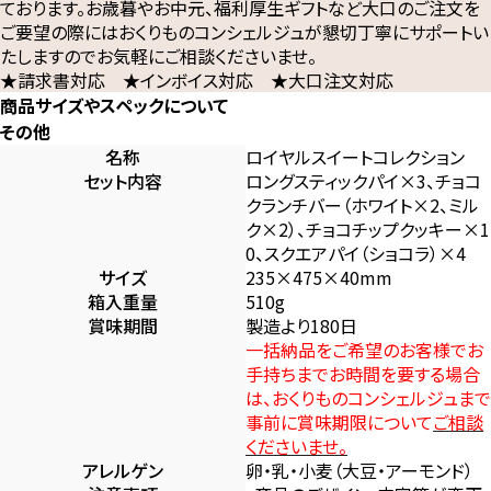
ております。お歳暮やお中元、福利厚生ギフトなど大口のご注文を
ご要望の際にはおくりものコンシェルジュが懇切丁寧にサポートい
たしますのでお気軽にご相談くださいませ。
★請求書対応 ★インボイス対応 ★大口注文対応
商品サイズやスペックについて
その他
名称
ロイヤルスイートコレクション
セット内容
ロングスティックパイ×3、チョコ
クランチバー（ホワイト×2、ミル
ク×2）、チョコチップクッキー×1
0、スクエアパイ（ショコラ）×4
サイズ
235×475×40mm
箱入重量
510g
賞味期間
製造より180日
一括納品をご希望のお客様でお
手持ちまでお時間を要する場合
は、おくりものコンシェルジュまで
事前に賞味期限について
ご相談
くださいませ。
アレルゲン
卵・乳・小麦（大豆・アーモンド）