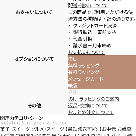
配送・送料について
お支払いについて
この商品でご利用いただける決
済方法の種類は下記の通りです。
クレジットカード決済
銀行振込－事前支払
代金引換
請求書－月末締め
お支払いについて
オプションについて
のし
無料ラッピング
有料ラッピング
メッセージカード
紙袋
立札
のし・ラッピングのご案内
その他
返品・交換について
おまとめ注文について
関連カテゴリ・シーン
Related Category & Scene
菓子・スイーツ
グルメ・スイーツ
【最短発送可能！】お中元
お歳暮