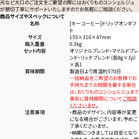
元など大口のご注文をご要望の際にはおくりものコンシェルジュ
が懇切丁寧にサポートいたしますのでお気軽にご相談ください。
商品サイズやスペックについて
名称
[キーコーヒー]ドリップオンギフ
ト
サイズ
155×310×47mm
箱入重量
0.3kg
セット内容
オリジナルブレンド・マイルドブレ
ンド・リッチブレンド（各8g×3p）
×各1
賞味期間
製造日より常温約570日
一括納品をご希望のお客様でお
手持ちまでお時間を要する場合
は、おくりものコンシェルジュまで
事前に賞味期限について
ご相談
くださいませ。
注意事項
・商品のデザイン、内容等が変更
になる場合がございます。予めご
了承くださいませ。
・納期につきましては目安となり