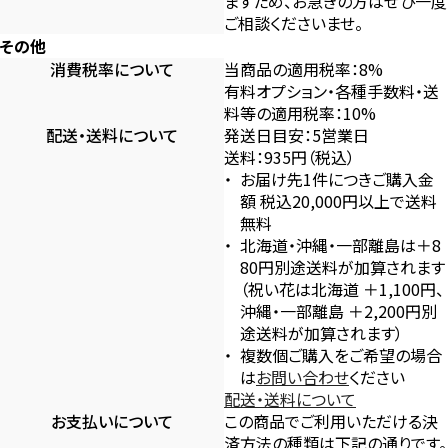
ますため、お急ぎの方はぜひ一度
ご相談くださいませ。
その他
消費税率について
当商品の適用税率：8%
有料オプション・各種手数料・送
料等の適用税率：10%
配送・送料について
発送日目安：5営業日
送料：935円（税込）
お届け先1件につきご購入金
額 税込20,000円以上で送料
無料
北海道・沖縄・一部離島は＋8
80円別途送料が加算されます
（祝い花は北海道 ＋1,100円、
沖縄・一部離島 ＋2,200円別
途送料が加算されます）
複数個ご購入をご希望の場合
は
お問い合わせ
ください
配送・送料について
お支払いについて
この商品でご利用いただける決
済方法の種類は下記の通りです。