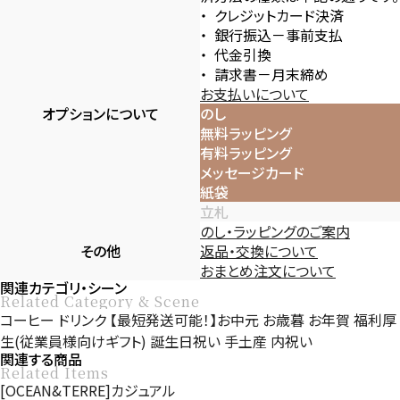
クレジットカード決済
銀行振込－事前支払
代金引換
請求書－月末締め
お支払いについて
オプションについて
のし
無料ラッピング
有料ラッピング
メッセージカード
紙袋
立札
のし・ラッピングのご案内
その他
返品・交換について
おまとめ注文について
関連カテゴリ・シーン
Related Category & Scene
コーヒー
ドリンク
【最短発送可能！】お中元
お歳暮
お年賀
福利厚
生(従業員様向けギフト)
誕生日祝い
手土産
内祝い
関連する商品
Related Items
[OCEAN&TERRE]カジュアル