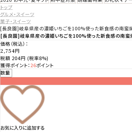
トップ
グルメ・スイーツ
菓子・スイーツ
[長良園]岐阜県産の濃姫いちごを100%使った新食感の南蛮焼
[長良園]岐阜県産の濃姫いちごを100%使った新食感の南蛮焼
価格（税込）：
円
2,754
税額 204円
(税率8%)
獲得ポイント：
26
ポイント
数量
お気に入りに追加する