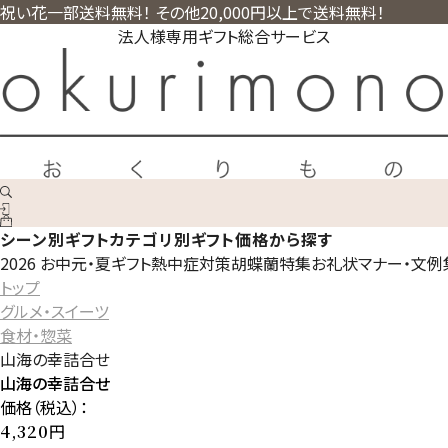
祝い花一部送料無料！ その他20,000円以上で送料無料！
法人様専用ギフト総合サービス
シーン別ギフト
カテゴリ別ギフト
価格から探す
2026 お中元・夏ギフト
熱中症対策
胡蝶蘭特集
お礼状マナー・文例
トップ
グルメ・スイーツ
食材・惣菜
山海の幸詰合せ
山海の幸詰合せ
価格（税込）：
円
4,320