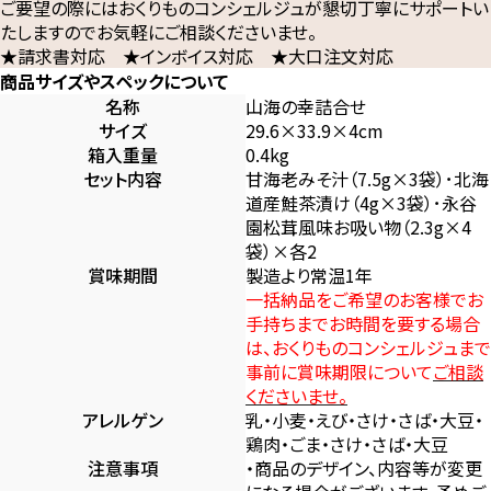
ご要望の際にはおくりものコンシェルジュが懇切丁寧にサポートい
たしますのでお気軽にご相談くださいませ。
★請求書対応 ★インボイス対応 ★大口注文対応
商品サイズやスペックについて
名称
山海の幸詰合せ
サイズ
29.6×33.9×4cm
箱入重量
0.4kg
セット内容
甘海老みそ汁（7.5g×3袋）･北海
道産鮭茶漬け（4g×3袋）･永谷
園松茸風味お吸い物（2.3g×4
袋）×各2
賞味期間
製造より常温1年
一括納品をご希望のお客様でお
手持ちまでお時間を要する場合
は、おくりものコンシェルジュまで
事前に賞味期限について
ご相談
くださいませ。
アレルゲン
乳・小麦・えび・さけ・さば・大豆・
鶏肉・ごま・さけ・さば・大豆
注意事項
・商品のデザイン、内容等が変更