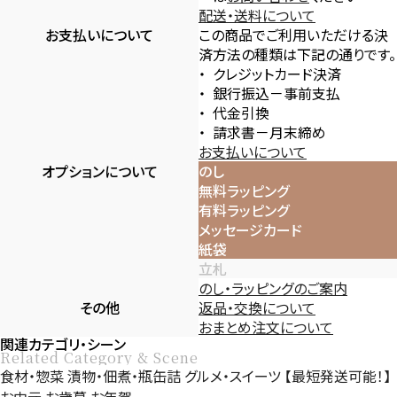
配送・送料について
お支払いについて
この商品でご利用いただける決
済方法の種類は下記の通りです。
クレジットカード決済
銀行振込－事前支払
代金引換
請求書－月末締め
お支払いについて
オプションについて
のし
無料ラッピング
有料ラッピング
メッセージカード
紙袋
立札
のし・ラッピングのご案内
その他
返品・交換について
おまとめ注文について
関連カテゴリ・シーン
Related Category & Scene
食材・惣菜
漬物・佃煮・瓶缶詰
グルメ・スイーツ
【最短発送可能！】