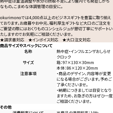
熱中症は室温調整や水分の摂取不足により屋内でも発症しがち
なもの。こまめな体調管理の目安に。
okurimonoでは4,000点以上のビジネスギフトを豊富に取り揃え
ております。お歳暮やお中元、福利厚生ギフトなど大口のご注文を
ご要望の際にはおくりものコンシェルジュが懇切丁寧にサポートい
たしますのでお気軽にご相談くださいませ。
★請求書対応 ★インボイス対応 ★大口注文対応
商品サイズやスペックについて
名称
熱中症・インフルエンザおしらせ
クロック
サイズ
箱：97×130×30mm
本体：86×120×20mm
注意事項
・商品のデザイン、内容等が変更
になる場合がございます。予めご
了承くださいませ。
・納期につきましては目安となり
ますため、お急ぎの方はぜひ一度
ご相談くださいませ。
その他
消費税率について
当商品の適用税率：10%