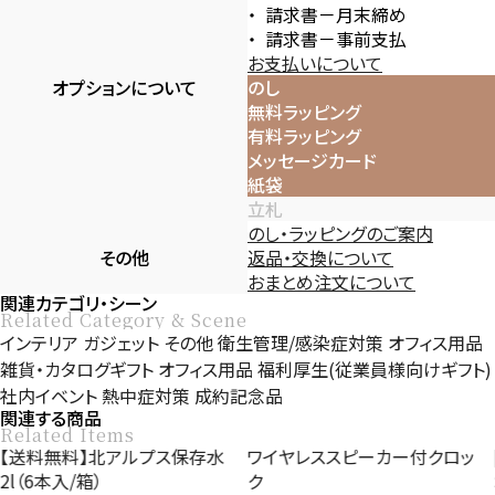
請求書－月末締め
請求書－事前支払
お支払いについて
オプションについて
のし
無料ラッピング
有料ラッピング
メッセージカード
紙袋
立札
のし・ラッピングのご案内
その他
返品・交換について
おまとめ注文について
関連カテゴリ・シーン
Related Category & Scene
インテリア
ガジェット
その他
衛生管理/感染症対策
オフィス用品
雑貨・カタログギフト
オフィス用品
福利厚生(従業員様向けギフト)
社内イベント
熱中症対策
成約記念品
関連する商品
Related Items
【送料無料】北アルプス保存水
ワイヤレススピーカー付クロッ
2l（6本入/箱）
ク