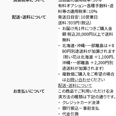
有料オプション・各種手数料・送
料等の適用税率：10%
配送・送料について
発送日目安：10営業日
送料：935円（税込）
お届け先1件につきご購入金
額 税込20,000円以上で送料
無料
北海道・沖縄・一部離島は＋8
80円別途送料が加算されます
（祝い花は北海道 ＋1,100円、
沖縄・一部離島 ＋2,200円別
途送料が加算されます）
複数個ご購入をご希望の場合
は
お問い合わせ
ください
配送・送料について
お支払いについて
この商品でご利用いただける決
済方法の種類は下記の通りです。
クレジットカード決済
銀行振込－事前支払
代金引換