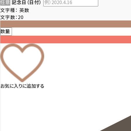
任意
記念日（日付）
文字種：
英数
文字数：20
数量
お気に入りに追加する