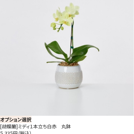
オプション選択
[胡蝶蘭]ミディ１本立ち白赤 丸鉢
円（税込）
5,335