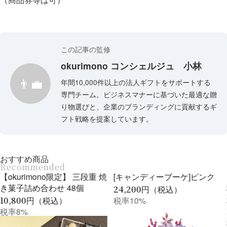
この記事の監修
okurimono コンシェルジュ 小林
👨‍💼
年間10,000件以上の法人ギフトをサポートする
専門チーム。ビジネスマナーに基づいた最適な贈
り物選びと、企業のブランディングに貢献するギ
フト戦略を提案しています。
おすすめ商品
Recommended
[キャンディーブーケ]ピンク
【ロゴシール付き/送料無
料】[Re∞soy リソイ]豆乳お
24,200
円（税込）
からクッキー 96枚入
税率10%
11,016
円（税込）
税率8%