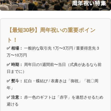
【最短30秒】周年祝いの重要ポイン
ト！
✅ 相場：
一般的な取引先 1万〜3万円 / 重要得意先 3
万〜10万円
✅ 時期：
周年日の1週間前〜当日（式典があるなら前
日までに）
✅ 熨斗：
紅白・蝶結び / 表書きは「御祝」「祝〇周
年」
✅ 注意：
赤一色のギフトは「赤字」を連想させるため
避ける