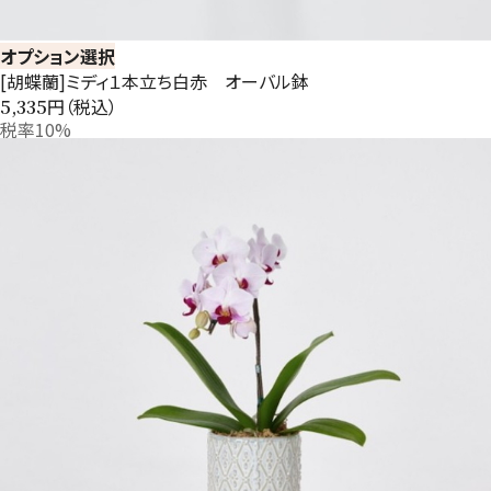
オプション選択
[胡蝶蘭]ミディ１本立ち白赤 オーバル鉢
円（税込）
5,335
税率10%