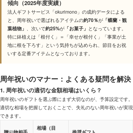
傾向（2025年度実績）
法人ギフトサービス「okurimono」の成約データによる
と、周年祝いで選ばれるアイテムの
約70％
が
「
蝶蘭・観
葉植物
」
、次いで
約25%
が
「お菓子」
となっています。
特に鉢植えは「根付く」＝「幸せが根付く」「事業が土
地に根を下ろす」という気持ちが込められ、節目をお祝
いする定番アイテムとなっております。
周年祝いのマナー：よくある疑問を解決
1. 周年祝いの適切な金額相場はいくら？
周年祝いのギフトを選ぶ際にまず大切なのが、予算設定です。
適切な相場を把握しておくことで、失礼のない周年祝いが実現
できます。
相場（目
贈り物相手
推奨ギフト