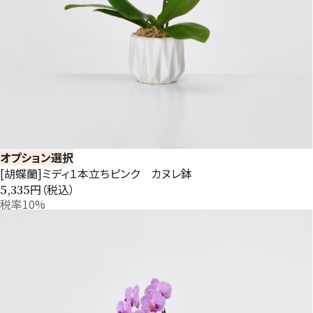
オプション選択
[胡蝶蘭]ミディ１本立ちピンク カヌレ鉢
円（税込）
5,335
税率10%