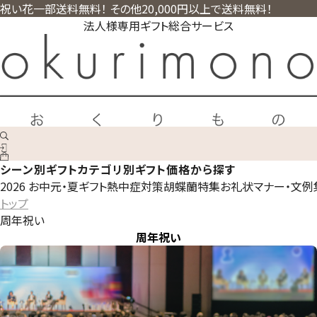
祝い花一部送料無料！ その他20,000円以上で送料無料！
法人様専用ギフト総合サービス
シーン別ギフト
カテゴリ別ギフト
価格から探す
2026 お中元・夏ギフト
熱中症対策
胡蝶蘭特集
お礼状マナー・文例
トップ
周年祝い
周年祝い