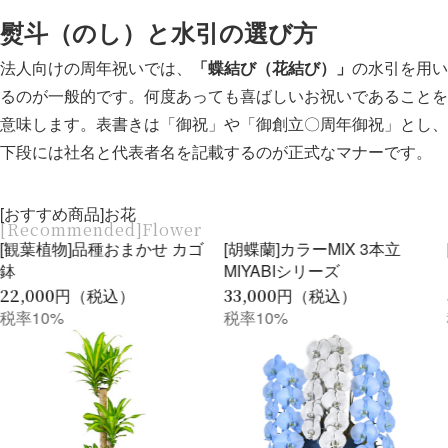
熨斗（のし）と水引の選び方
法人向けの周年祝いでは、
「蝶結び（花結び）」
の水引を用い
るのが一般的です。何度あっても喜ばしいお祝いであることを
意味します。表書きは「御祝」や「御創立〇周年御祝」とし、
下段には社名と代表者名を記載するのが正式なマナーです。
[おすすめ商品]お花
[Recommended]Flower
[胡蝶蘭]カラーMIX 3本立
[胡蝶蘭]白 5本立 スタンダー
MIYABIシリーズ
ドタイプ
33,000
円（税込）
55,000
円（税込）
税率10%
税率10%