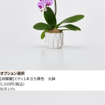
オプション選択
[胡蝶蘭]ミディ１本立ち黄色 丸鉢
円（税込）
5,335
税率10%