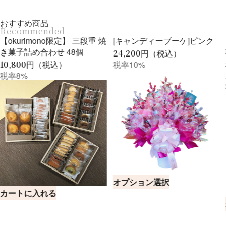
おすすめ商品
Recommended
[キャンディーブーケ]ピンク
【ロゴシール付き/送料無
料】[Re∞soy リソイ]豆乳お
24,200
円（税込）
からクッキー 96枚入
税率10%
11,016
円（税込）
税率8%
オプション選択
オプション選択