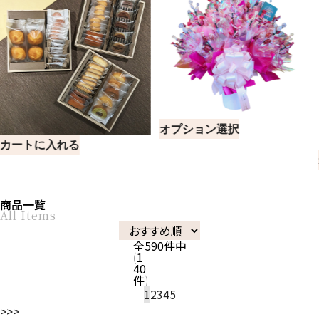
オプション選択
オプション選択
商品一覧
All Items
全
590
件中
1
40
件
1
2
3
4
5
>
>>