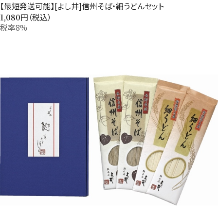
【最短発送可能】[よし井]信州そば・細うどんセット
円（税込）
1,080
税率8%