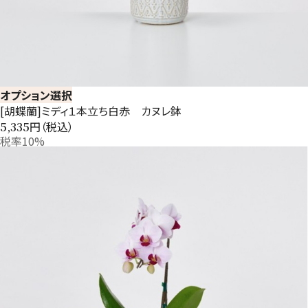
オプション選択
[胡蝶蘭]ミディ１本立ち白赤 カヌレ鉢
円（税込）
5,335
税率10%