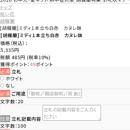
トップ
祝い花
胡蝶蘭
[胡蝶蘭]ミディ１本立ち白赤 カヌレ鉢
[胡蝶蘭]ミディ１本立ち白赤 カヌレ鉢
価格（税込）：
円
5,335
税額 485円
(税率10%)
獲得ポイント：
49
ポイント
必須
立札
ホワイト
なし
必須
ご用途
文字数：20
任意
立札記載内容
文字数：100