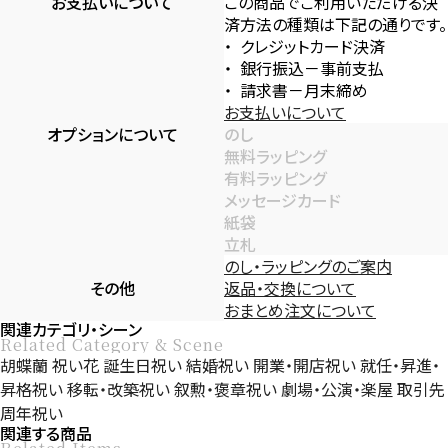
お支払いについて
この商品でご利用いただける決
済方法の種類は下記の通りです。
クレジットカード決済
銀行振込－事前支払
請求書－月末締め
お支払いについて
オプションについて
のし
無料ラッピング
有料ラッピング
メッセージカード
紙袋
立札
のし・ラッピングのご案内
その他
返品・交換について
おまとめ注文について
関連カテゴリ・シーン
Related Category & Scene
胡蝶蘭
祝い花
誕生日祝い
結婚祝い
開業・開店祝い
就任・昇進・
昇格祝い
移転・改築祝い
叙勲・褒章祝い
劇場・公演・楽屋
取引先
周年祝い
関連する商品