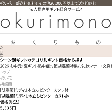
祝い花一部送料無料！ その他20,000円以上で送料無料！
法人様専用ギフト総合サービス
シーン別ギフト
カテゴリ別ギフト
価格から探す
2026 お中元・夏ギフト
熱中症対策
胡蝶蘭特集
お礼状マナー・文例
トップ
祝い花
胡蝶蘭
[胡蝶蘭]ミディ１本立ちピンク カヌレ鉢
[胡蝶蘭]ミディ１本立ちピンク カヌレ鉢
価格（税込）：
円
5,335