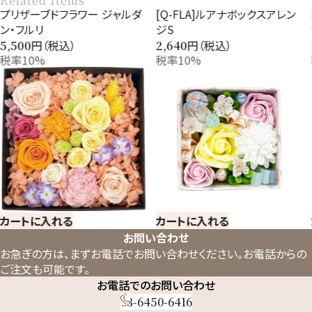
Related Items
プリザーブドフラワー ジャルダ
[Q-FLA]ルアナボックスアレン
ン・フルリ
ジS
円（税込）
円（税込）
5,500
2,640
税率10%
税率10%
カートに入れる
カートに入れる
お問い合わせ
お急ぎの方は、まずお電話でお問い合わせください。
お電話からの
ご注文も可能です。
お電話でのお問い合わせ
03-6450-6416