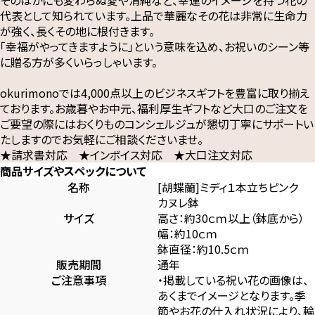
代表として知られています。上品で華麗なその花は非常に生命力
が強く、長くその地に根付きます。
「幸福がやってきますように」という意味を込め、お祝いのシーン等
に贈る方が多くいらっしゃいます。
okurimonoでは4,000点以上のビジネスギフトを豊富に取り揃え
ております。お歳暮やお中元、福利厚生ギフトなど大口のご注文を
ご要望の際にはおくりものコンシェルジュが懇切丁寧にサポートい
たしますのでお気軽にご相談くださいませ。
★請求書対応 ★インボイス対応 ★大口注文対応
商品サイズやスペックについて
名称
[胡蝶蘭]ミディ１本立ちピンク
カヌレ鉢
サイズ
高さ：約30ｃｍ以上（鉢底から）
幅：約10ｃｍ
鉢直径：約10.5ｃｍ
販売期間
通年
ご注意事項
・掲載している祝い花の画像は、
あくまでイメージとなります。季
節やお花の仕入れ状況により、輪