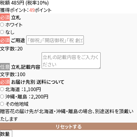
税額 485円
(税率10%)
獲得ポイント：
49
ポイント
必須
立札
ホワイト
なし
必須
ご用途
文字数：20
任意
立札記載内容
文字数：100
必須
お届け先別 送料について
北海道
：1,100円
沖縄・離島
：2,200円
その他地域
贈答花の届け先が北海道・沖縄・離島の場合、別途送料を頂戴い
たします
リセットする
数量