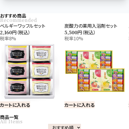
おすすめ商品
Recommended
炭酸力の薬用入浴剤セット
炭酸力の薬用入浴剤セット
円（税込）
円（税込）
5,500
4,400
税率10%
税率10%
カートに入れる
カートに入れる
商品一覧
All Items