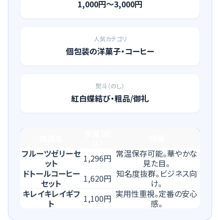
1,000円〜3,000円
人気カテゴリ
個包装の洋菓子・コーヒー
熨斗（のし）
紅白蝶結び・粗品/御礼
予算（税
商品名
特徴
込）
フルーツゼリーセ
常温保存可能。華やかな
1,296円
ット
見た目。
ドトールコーヒー
知名度抜群。ビジネス向
1,620円
セット
け。
キレイキレイギフ
実用性重視。定番の安心
1,100円
ト
感。