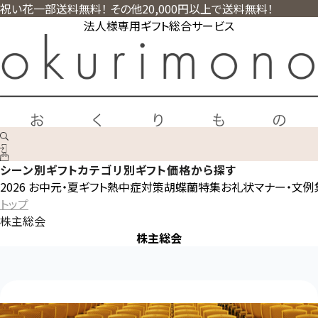
祝い花一部送料無料！ その他20,000円以上で送料無料！
法人様専用ギフト総合サービス
シーン別ギフト
カテゴリ別ギフト
価格から探す
2026 お中元・夏ギフト
熱中症対策
胡蝶蘭特集
お礼状マナー・文例
トップ
株主総会
株主総会