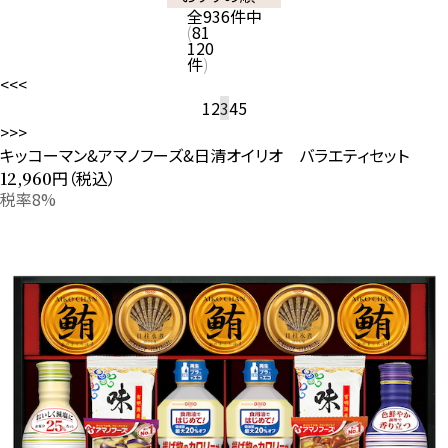
全
936
件中
81
120
件
<<
<
1
2
3
4
5
>
>>
キッコーマン&アマノフーズ&日清オイリオ バラエティセット
円（税込）
12,960
税率8%