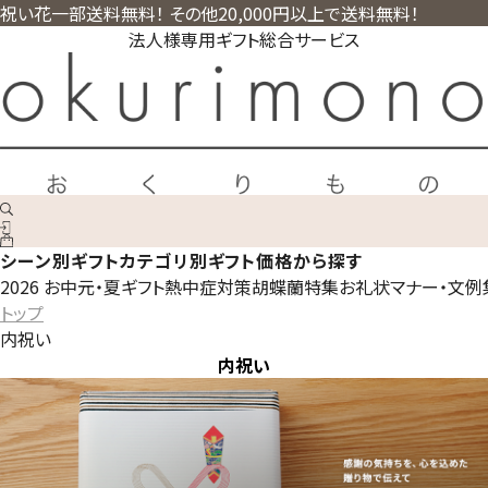
祝い花一部送料無料！ その他20,000円以上で送料無料！
法人様専用ギフト総合サービス
シーン別ギフト
カテゴリ別ギフト
価格から探す
2026 お中元・夏ギフト
熱中症対策
胡蝶蘭特集
お礼状マナー・文例
トップ
内祝い
内祝い