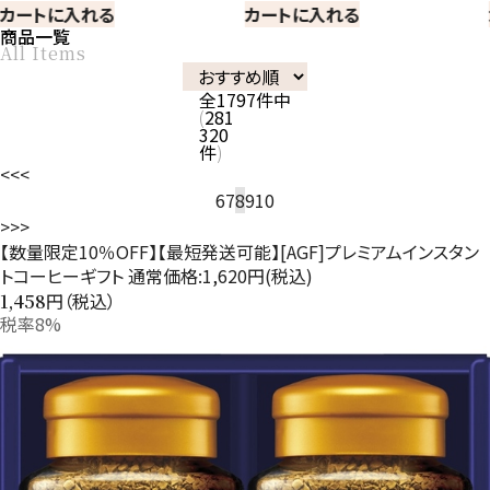
カートに入れる
カートに入れる
商品一覧
All Items
全
1797
件中
281
320
件
<<
<
6
7
8
9
10
>
>>
【数量限定10％OFF】【最短発送可能】[AGF]プレミアムインスタン
トコーヒーギフト 通常価格:1,620円(税込)
円（税込）
1,458
税率8%