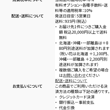
有料オプション・各種手数料・送
料等の適用税率：10%
配送・送料について
発送日目安：5営業日
送料：935円（税込）
お届け先1件につきご購入金
額 税込20,000円以上で送料
無料
北海道・沖縄・一部離島は＋8
80円別途送料が加算されます
（祝い花は北海道 ＋1,100円、
沖縄・一部離島 ＋2,200円別
途送料が加算されます）
複数個ご購入をご希望の場合
は
お問い合わせ
ください
配送・送料について
お支払いについて
この商品でご利用いただける決
済方法の種類は下記の通りです。
クレジットカード決済
銀行振込－事前支払
代金引換