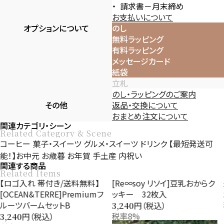
請求書－月末締め
お支払いについて
オプションについて
のし
無料ラッピング
有料ラッピング
メッセージカード
紙袋
立札
のし・ラッピングのご案内
その他
返品・交換について
おまとめ注文について
関連カテゴリ・シーン
Related Category & Scene
コーヒー
菓子・スイーツ
グルメ・スイーツ
ドリンク
【最短発送可
能！】お中元
お歳暮
お年賀
手土産
内祝い
関連する商品
Related Items
[Re∞soy リソイ]豆乳おからク
米菓 穂のなごみ
ッキー 32枚入
円（税込）
3,240
税率8%
円（税込）
3,240
税率8%