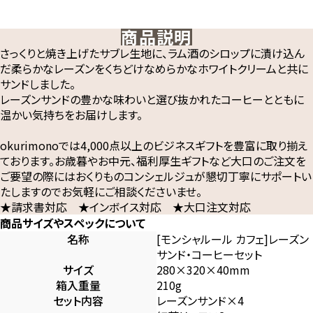
商品説明
さっくりと焼き上げたサブレ生地に、ラム酒のシロップに漬け込ん
だ柔らかなレーズンをくちどけなめらかなホワイトクリームと共に
サンドしました。
レーズンサンドの豊かな味わいと選び抜かれたコーヒーとともに
温かい気持ちをお届けします。
okurimonoでは4,000点以上のビジネスギフトを豊富に取り揃え
ております。お歳暮やお中元、福利厚生ギフトなど大口のご注文を
ご要望の際にはおくりものコンシェルジュが懇切丁寧にサポートい
たしますのでお気軽にご相談くださいませ。
★請求書対応 ★インボイス対応 ★大口注文対応
商品サイズやスペックについて
名称
[モンシャルール カフェ]レーズン
サンド・コーヒーセット
サイズ
280×320×40mm
箱入重量
210g
セット内容
レーズンサンド×4