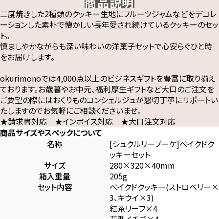
商品説明
二度焼きした2種類のクッキー生地にフルーツジャムなどをデコレ
ーションした素朴で懐かしい長年愛され続けているクッキーのセッ
ト。
慎ましやかながらも深い味わいの洋菓子セットで心安らぐひと時
をお届けします。
okurimonoでは4,000点以上のビジネスギフトを豊富に取り揃え
ております。お歳暮やお中元、福利厚生ギフトなど大口のご注文を
ご要望の際にはおくりものコンシェルジュが懇切丁寧にサポートい
たしますのでお気軽にご相談くださいませ。
★請求書対応 ★インボイス対応 ★大口注文対応
商品サイズやスペックについて
名称
[シュクルリーブーケ]ベイクドク
ッキーセット
サイズ
280×320×40mm
箱入重量
205g
セット内容
ベイクドクッキー(ストロベリー×
3、キウイ×3)
紅茶リーフ×4
花型イチゴ×4