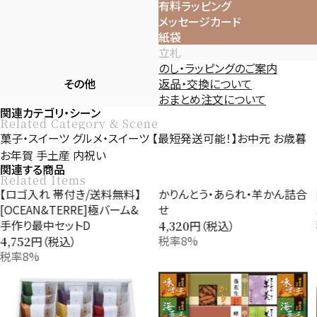
有料ラッピング
メッセージカード
紙袋
立札
のし・ラッピングのご案内
その他
返品・交換について
おまとめ注文について
関連カテゴリ・シーン
Related Category & Scene
菓子・スイーツ
グルメ・スイーツ
【最短発送可能！】お中元
お歳暮
お年賀
手土産
内祝い
関連する商品
Related Items
かりんとう・あられ・羊かん詰合
[華優雅]えびせんギフト
せ
円（税込）
5,400
税率8%
円（税込）
4,320
税率8%