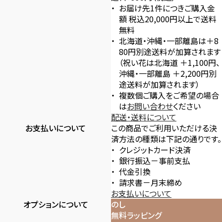
お届け先1件につきご購入金
額 税込20,000円以上で送料
無料
北海道・沖縄・一部離島は＋8
80円別途送料が加算されます
（祝い花は北海道 ＋1,100円、
沖縄・一部離島 ＋2,200円別
途送料が加算されます）
複数個ご購入をご希望の場合
は
お問い合わせ
ください
配送・送料について
お支払いについて
この商品でご利用いただける決
済方法の種類は下記の通りです。
クレジットカード決済
銀行振込－事前支払
代金引換
請求書－月末締め
お支払いについて
オプションについて
のし
無料ラッピング