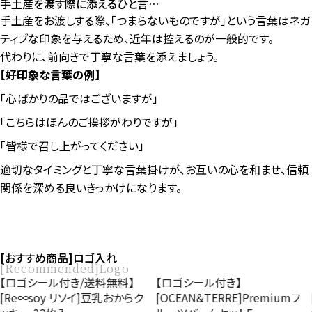
手土産を渡す際に添えるひと言…
手土産をお渡しする際、「つまらないものですが」という言葉はネガ
ティブな印象を与えるため、近年は控えるのが一般的です。
代わりに、前向きで丁寧な言葉を添えましょう。
【好印象な言葉の例】
「心ばかりの品ではございますが」
「こちらはほんのご挨拶がわりですが」
「皆様で召し上がってください」
適切なタイミングと丁寧な言葉掛けが、お互いの心を和ませ、信頼
関係を深める良いきっかけになります。
[おすすめ商品]ロゴ入れ
[Recommended]Logo
【ロゴシール付き】
【ロゴ入れ 帯付き】
[OCEAN&TERRE]Premiumフ
[OCEAN&TERRE]Speciality