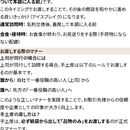
ついて本題に入る前」
です。
このタイミングでお渡しすることで、その後の商談を和やかに進め
る良いきっかけ（アイスブレイク）になります。
通常訪問時：
名刺交換後、着席して本題に入る前
会食・接待時：
お食事が終わり、お見送りをする際（手荷物になら
ない配慮）
お渡しする際のマナー
上司が同行の場合には
上司が同行して訪問する場合、手土産は以下のルールでお渡しす
るのが基本です。
誰から：
自社で一番役職の高い人（上司）から
誰へ：
先方の「一番役職の高い人」へ
このような正しいマナーを実践することで、お取引先様からの信頼
度や企業としての印象が大きく向上します。
手土産の渡し方は？
手土産は、
必ず紙袋から出して「品物のみ」をお渡しする
のが正式
なマナーです。