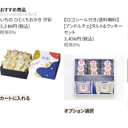
おすすめ商品
Recommended
【ロゴシール付き/送料無料】
[スターバックス]オリガミ パー
[アンドルチェ]タルト&クッキー
ソナルドリップコーヒーギフト
セット
円（税込）
3,240
税率8%
円（税込）
3,456
税率8%
カートに入れる
オプション選択