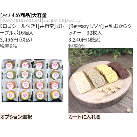
[おすすめ商品]大容量
[Recommended]large capacity
[Re∞soy リソイ]豆乳おからク
百菓匠まえだ感謝のきもち
ッキー 32枚入
円（税込）
3,240
税率8%
円（税込）
3,240
税率8%
カートに入れる
カートに入れる