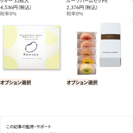
ルーツバームセットE
Coffee＆フロランタンパイセッ
トB
円（税込）
2,376
税率8%
円（税込）
4,644
税率8%
オプション選択
オプション選択
この記事の監修・サポート