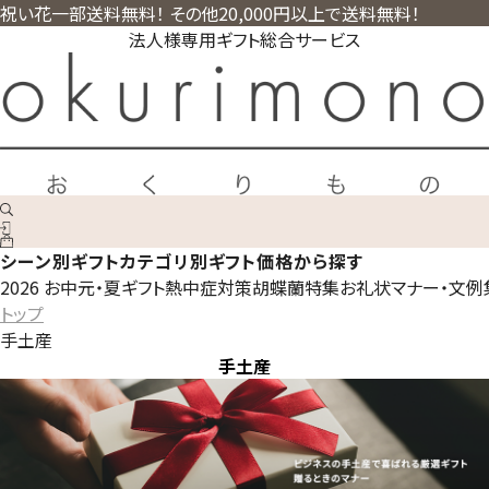
祝い花一部送料無料！ その他20,000円以上で送料無料！
法人様専用ギフト総合サービス
シーン別ギフト
カテゴリ別ギフト
価格から探す
2026 お中元・夏ギフト
熱中症対策
胡蝶蘭特集
お礼状マナー・文例
トップ
手土産
手土産