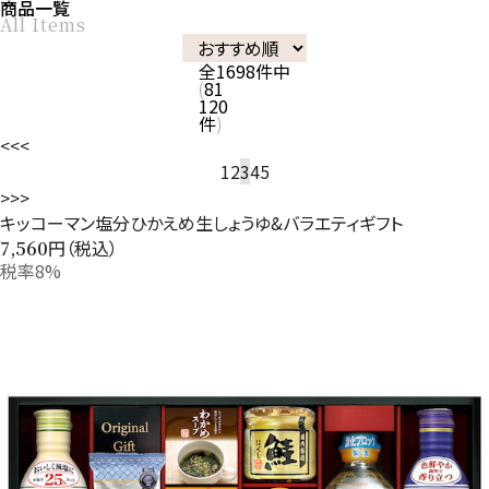
商品一覧
All Items
全
1698
件中
81
120
件
<<
<
1
2
3
4
5
>
>>
キッコーマン塩分ひかえめ生しょうゆ&バラエティギフト
円（税込）
7,560
税率8%