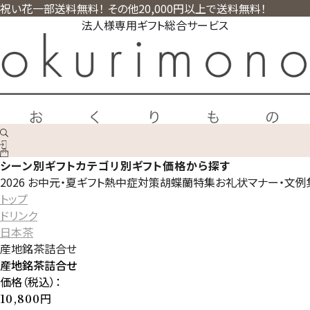
祝い花一部送料無料！ その他20,000円以上で送料無料！
法人様専用ギフト総合サービス
シーン別ギフト
カテゴリ別ギフト
価格から探す
2026 お中元・夏ギフト
熱中症対策
胡蝶蘭特集
お礼状マナー・文例
トップ
ドリンク
日本茶
産地銘茶詰合せ
産地銘茶詰合せ
価格（税込）：
円
10,800