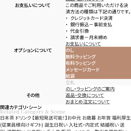
お支払いについて
この商品でご利用いただける決
済方法の種類は下記の通りです。
クレジットカード決済
銀行振込－事前支払
代金引換
請求書－月末締め
お支払いについて
オプションについて
のし
無料ラッピング
有料ラッピング
メッセージカード
紙袋
立札
のし・ラッピングのご案内
その他
返品・交換について
おまとめ注文について
関連カテゴリ・シーン
Related Category & Scene
日本茶
ドリンク
【最短発送可能！】お中元
お歳暮
お年賀
福利厚生
(従業員様向けギフト)
誕生日祝い
入社式・内定式
結婚祝い
送