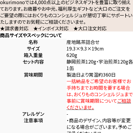
okurimonoでは4,000点以上のビジネスギフトを豊富に取り揃え
ております。お歳暮やお中元、福利厚生ギフトなど大口のご注文を
ご要望の際にはおくりものコンシェルジュが懇切丁寧にサポートい
たしますのでお気軽にご相談くださいませ。
★請求書対応 ★インボイス対応 ★大口注文対応
商品サイズやスペックについて
名称
産地銘茶詰合せ
サイズ
19.3×9.3×19cm
箱入重量
620g
セット内容
静岡煎茶120g・宇治煎茶120g各
1缶
賞味期間
製造日より常温約360日
一括納品をご希望のお客様でお
手持ちまでお時間を要する場合
は、おくりものコンシェルジュまで
事前に賞味期限について
ご相談
くださいませ。
アレルゲン
-
注意事項
・商品のデザイン、内容等が変更
になる場合がございます。予めご