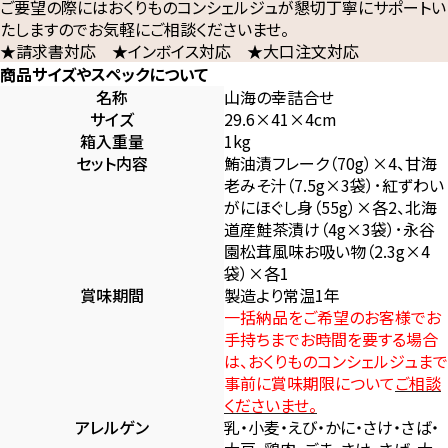
ご要望の際にはおくりものコンシェルジュが懇切丁寧にサポートい
たしますのでお気軽にご相談くださいませ。
★請求書対応 ★インボイス対応 ★大口注文対応
商品サイズやスペックについて
名称
山海の幸詰合せ
サイズ
29.6×41×4cm
箱入重量
1kg
セット内容
鮪油漬フレーク（70g）×4、甘海
老みそ汁（7.5g×3袋）･紅ずわい
がにほぐし身（55g）×各2、北海
道産鮭茶漬け（4g×3袋）･永谷
園松茸風味お吸い物（2.3g×4
袋）×各1
賞味期間
製造より常温1年
一括納品をご希望のお客様でお
手持ちまでお時間を要する場合
は、おくりものコンシェルジュまで
事前に賞味期限について
ご相談
くださいませ。
アレルゲン
乳・小麦・えび・かに・さけ・さば・