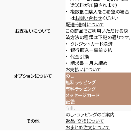
途送料が加算されます）
複数個ご購入をご希望の場合
は
お問い合わせ
ください
配送・送料について
お支払いについて
この商品でご利用いただける決
済方法の種類は下記の通りです。
クレジットカード決済
銀行振込－事前支払
代金引換
請求書－月末締め
お支払いについて
オプションについて
のし
無料ラッピング
有料ラッピング
メッセージカード
紙袋
立札
のし・ラッピングのご案内
その他
返品・交換について
おまとめ注文について