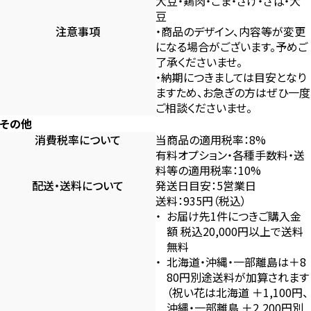
大豆・鶏肉・ごま・さけ・さば・大
豆
注意事項
・商品のデザイン、内容等が変更
になる場合がございます。予めご
了承くださいませ。
・納期につきましては目安となり
ますため、お急ぎの方はぜひ一度
ご相談くださいませ。
その他
消費税率について
当商品の適用税率：8%
有料オプション・各種手数料・送
料等の適用税率：10%
配送・送料について
発送日目安：5営業日
送料：935円（税込）
お届け先1件につきご購入金
額 税込20,000円以上で送料
無料
北海道・沖縄・一部離島は＋8
80円別途送料が加算されます
（祝い花は北海道 ＋1,100円、
沖縄・一部離島 ＋2,200円別