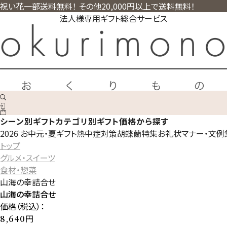
祝い花一部送料無料！ その他20,000円以上で送料無料！
法人様専用ギフト総合サービス
シーン別ギフト
カテゴリ別ギフト
価格から探す
2026 お中元・夏ギフト
熱中症対策
胡蝶蘭特集
お礼状マナー・文例
トップ
グルメ・スイーツ
食材・惣菜
山海の幸詰合せ
山海の幸詰合せ
価格（税込）：
円
8,640