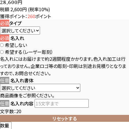
円
28,600
税額 2,600円
(税率10%)
獲得ポイント：
260
ポイント
必須
タイプ
必須
名入れ
希望しない
希望する（レーザー彫刻）
名入れにはお届けまで約2週間程度かかります。色入れ加工は行
っておりません。企業ロゴ等の彫刻・印刷は別途お見積りとなりま
すので、お問合せください。
任意
名入れ書体
商品画像をご参照ください。
任意
名入れ内容
文字数：20
リセットする
数量