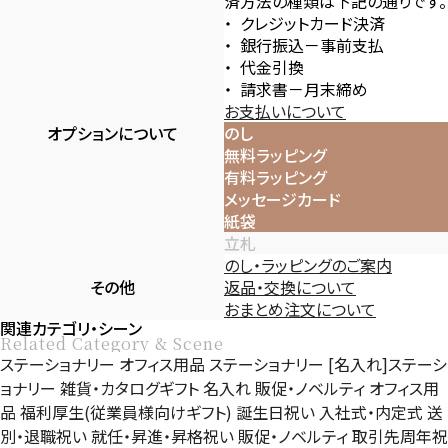
済方法の種類は下記の通りです。
クレジットカード決済
銀行振込－事前支払
代金引換
請求書－月末締め
お支払いについて
オプションについて
のし
無料ラッピング
有料ラッピング
メッセージカード
紙袋
立札
のし・ラッピングのご案内
その他
返品・交換について
おまとめ注文について
関連カテゴリ・シーン
Related Category & Scene
ステーショナリー
オフィス用品
ステーショナリー
[名入れ]ステーシ
ョナリー
雑貨・カタログギフト
名入れ
販促・ノベルティ
オフィス用
品
福利厚生(従業員様向けギフト)
誕生日祝い
入社式・内定式
送
別・退職祝い
就任・昇進・昇格祝い
販促・ノベルティ
取引先周年祝