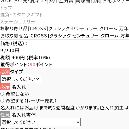
2026 お中元・夏ギフト
熱中症対策
胡蝶蘭特集
お礼状マナ
トップ
雑貨・カタログギフト
ステーショナリー
お取り寄せ品[CROSS]クラシック センチュリー クローム 万年筆 
お取り寄せ品[CROSS]クラシック センチュリー クローム 万年筆
価格（税込）：
円
9,900
税額 900円
(税率10%)
獲得ポイント：
90
ポイント
必須
タイプ
必須
名入れ
希望しない
希望する（レーザー彫刻）
名入れにはお届けまで約2週間程度かかります。色入れ加工は
任意
名入れ書体