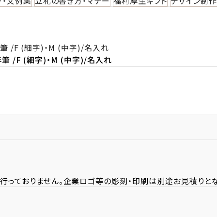
ー・文例集
立札の書き方・マナー
福利厚生ギフト
デザイン制
/F (細字)・M (中字)/名入れ
 /F (細字)・M (中字)/名入れ
行っておりません。企業ロゴ等の彫刻・印刷は別途お見積りとな