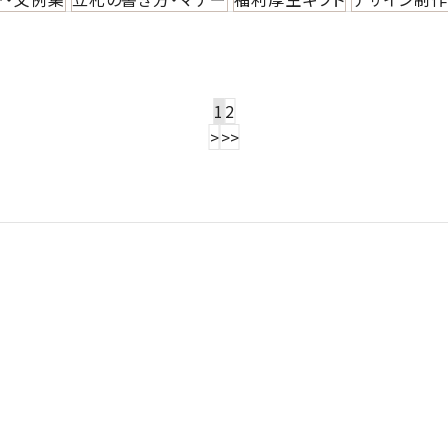
1
2
>
>>