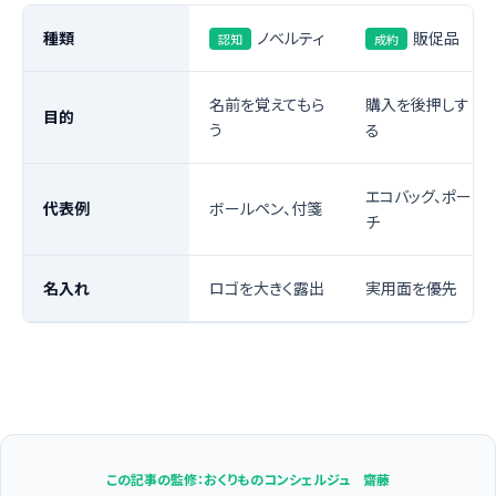
種類
ノベルティ
販促品
認知
成約
名前を覚えてもら
購入を後押しす
目的
う
る
エコバッグ、ポー
代表例
ボールペン、付箋
チ
名入れ
ロゴを大きく露出
実用面を優先
この記事の監修：おくりものコンシェルジュ 齋藤