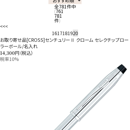
全
781
件中
761
781
件
<<
<
16
17
18
19
20
お取り寄せ品[CROSS]センチュリーⅡ クローム セレクチップロー
ラーボール/名入れ
円（税込）
14,300
税率10%